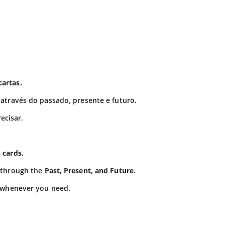
artas.
 através do passado, presente e futuro.
ecisar.
 cards.
n through the
Past, Present, and Future
.
g whenever you need.