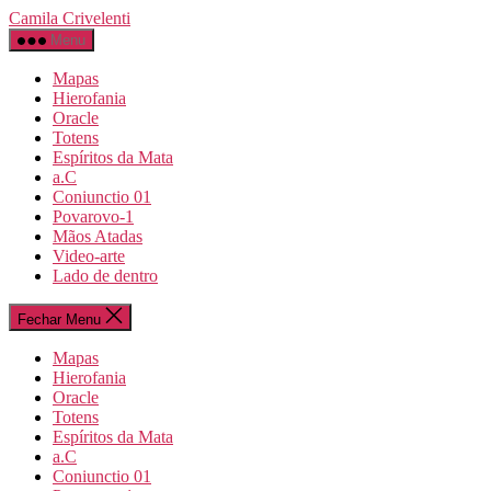
Camila Crivelenti
Menu
Mapas
Hierofania
Oracle
Totens
Espíritos da Mata
a.C
Coniunctio 01
Povarovo-1
Mãos Atadas
Video-arte
Lado de dentro
Fechar Menu
Mapas
Hierofania
Oracle
Totens
Espíritos da Mata
a.C
Coniunctio 01