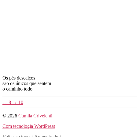
Os pés descalços
são os únicos que sentem
o caminho todo.
←
8
→
10
© 2026
Camila Crivelenti
Com tecnologia WordPress
Voltar ao topo
↑
Aumento de
↑